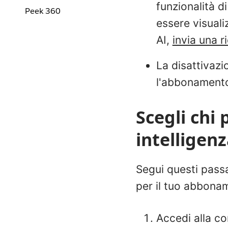
funzionalità d
Peek 360
essere visuali
AI,
invia una r
La disattivazi
l'abbonamento 
Scegli chi 
intelligenz
Segui questi passag
per il tuo abbona
Accedi alla co