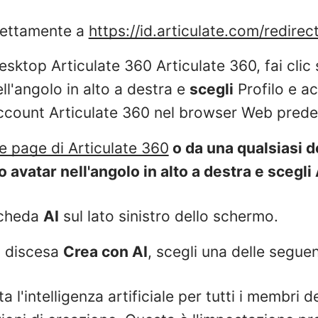
rettamente a
https://id.articulate.com/redire
esktop Articulate 360 Articulate 360, fai clic 
ll'angolo in alto a destra e
scegli
Profilo e a
ccount Articulate 360 nel browser Web predef
 page di Articulate 360
o da una qualsiasi d
uo avatar nell'angolo in alto a destra e scegl
scheda
AI
sul lato sinistro dello schermo.
a discesa
Crea con AI
, scegli una delle seguen
ita l'intelligenza artificiale per tutti i membri 