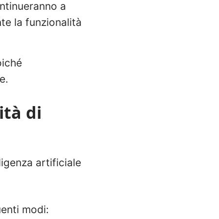
continueranno a
te la funzionalità
oiché
e.
ità di
igenza artificiale
uenti modi: