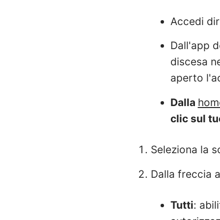
Accedi di
Dall'app d
discesa ne
aperto l'a
Dalla
home
clic sul t
Seleziona la 
Dalla freccia 
Tutti
: abil