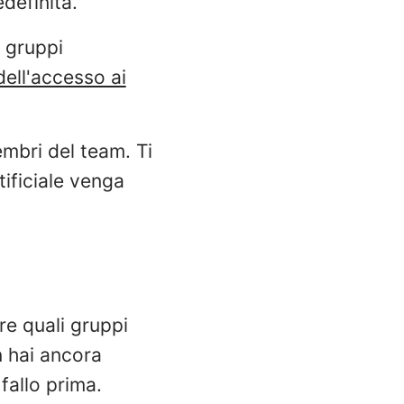
definita.
r gruppi
dell'accesso ai
 membri del team. Ti
tificiale venga
are quali gruppi
n hai ancora
fallo prima.