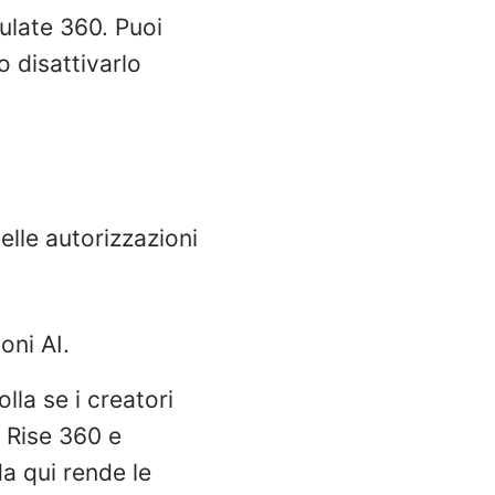
culate 360. Puoi
 o disattivarlo
elle autorizzazioni
oni AI.
lla se i creatori
n Rise 360 e
da qui rende le