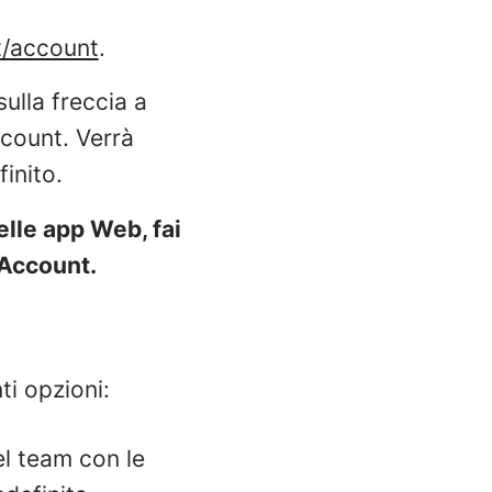
ct/account
.
sulla freccia a
ccount. Verrà
inito.
elle app Web, fai
i Account.
ti opzioni:
del team con le