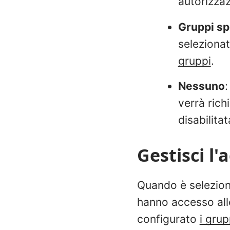
autorizzaz
Gruppi sp
selezionat
gruppi
.
Nessuno
:
verrà rich
disabilitat
Gestisci l'
Quando è selezion
hanno accesso alle 
configurato
i grup