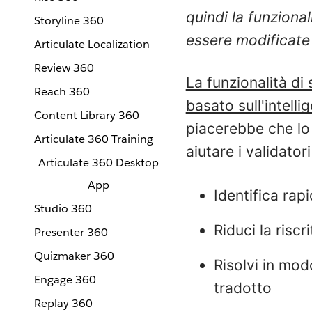
quindi la funzion
Storyline 360
essere modificate 
Articulate Localization
Review 360
La funzionalità di
Reach 360
basato sull'intell
Content Library 360
piacerebbe che lo
Articulate 360 Training
aiutare i validatori
Articulate 360 Desktop
App
Identifica rap
Studio 360
Riduci la risc
Presenter 360
Quizmaker 360
Risolvi in mod
Engage 360
tradotto
Replay 360