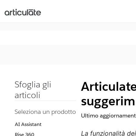
Articulat
Sfoglia gli
articoli
suggerime
Seleziona un prodotto
Ultimo aggiornamento
AI Assistant
La funzionalità de
Rise 360