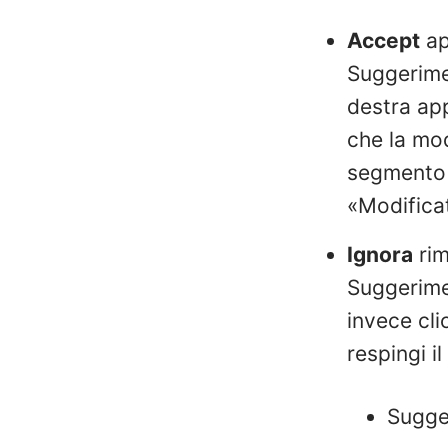
Accept
ap
Suggerimen
destra app
che la mod
segmento 
«Modifica
Ignora
rim
Suggerimen
invece cli
respingi i
Sugge