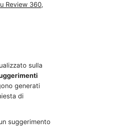
su Review 360
,
alizzato sulla
suggerimenti
ngono generati
iesta di
u un suggerimento