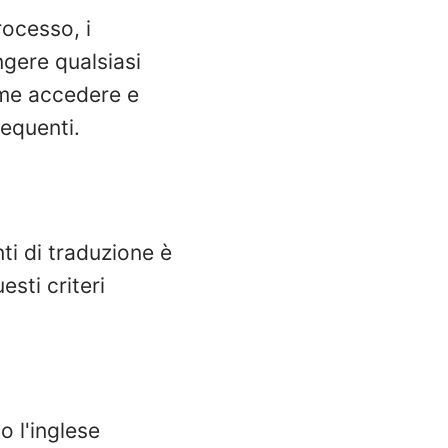
rocesso, i
ngere qualsiasi
ome accedere e
requenti.
ti di traduzione è
sti criteri
o l'inglese