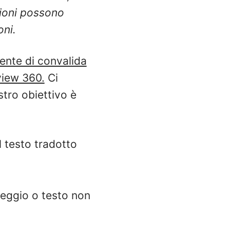
zioni possono
oni.
ente di convalida
view 360.
Ci
ostro obiettivo è
l testo tradotto
seggio o testo non