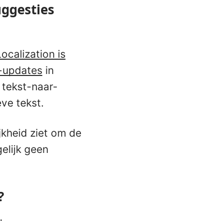
uggesties
ocalization is
-updates
in
 tekst-naar-
eve tekst.
kheid ziet om de
elijk geen
?