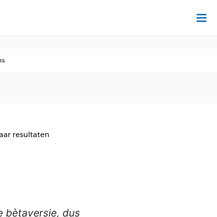
Tr
ns
aar resultaten
e bètaversie, dus