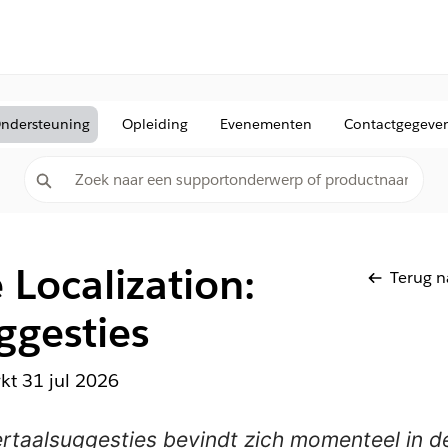
ndersteuning
Opleiding
Evenementen
Contactgegeve
e Localization:
Terug n
ggesties
rkt
31 jul 2026
ertaalsuggesties bevindt zich momenteel in d