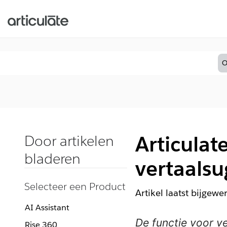
O
Articulat
Door artikelen
bladeren
vertaalsu
Selecteer een Product
Artikel laatst bijgewe
AI Assistant
De functie voor v
Rise 360