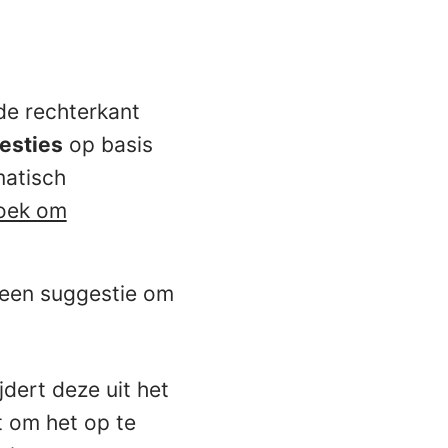
de rechterkant
esties
op basis
matisch
zoek om
p een suggestie om
dert deze uit het
t om het op te