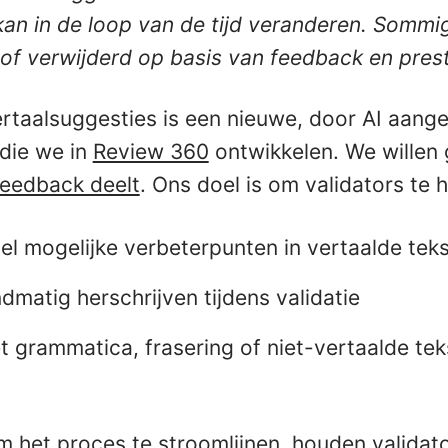
 kan in de loop van de tijd veranderen. Somm
of verwijderd op basis van feedback en prest
ertaalsuggesties is een nieuwe, door AI aang
 die we in
Review 360
ontwikkelen. We willen 
feedback deelt
. Ons doel is om validators te 
nel mogelijke verbeterpunten in vertaalde teks
matig herschrijven tijdens validatie
grammatica, frasering of niet-vertaalde teks
m het proces te stroomlijnen, houden validato