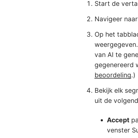
Start de vert
Navigeer naar 
Op het tabbla
weergegeven.
van AI te gen
gegenereerd 
beoordeling
.)
Bekijk elk se
uit de volgend
Accept
pa
venster S