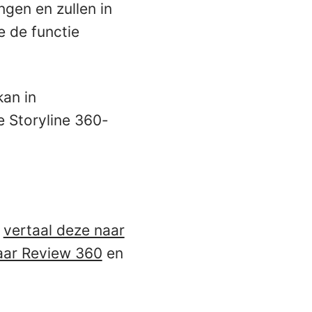
ngen en zullen in
 de functie
an in
e Storyline 360-
n
vertaal deze naar
naar Review 360
en