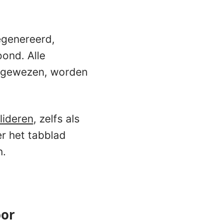
egenereerd,
oond. Alle
afgewezen, worden
lideren
, zelfs als
r het tabblad
n.
oor