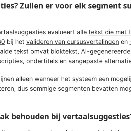
ties? Zullen er voor elk segment s
ertaalsuggesties evalueert alle
tekst die met L
60
bij het
valideren van cursusvertalingen
en
alde tekst omvat bloktekst, AI-gegenereerde
cripties, ondertitels en aangepaste alternati
ijnen alleen wanneer het systeem een mogelij
eteren, dus sommige segmenten bevatten mog
aak behouden bij vertaalsuggesties