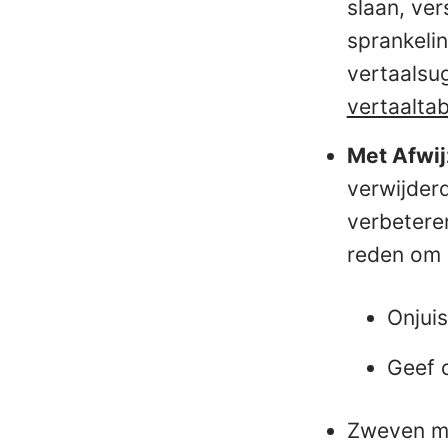
slaan, ve
sprankelin
vertaalsu
vertaaltabe
Met Afwij
verwijder
verbeteren
reden om d
Onjui
Geef d
Zweven me