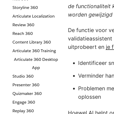
de functionaliteit
Storyline 360
worden gewijzigd 
Articulate Localization
Review 360
De functie voor v
Reach 360
validatieassistent
Content Library 360
uitprobeert en
je 
Articulate 360 Training
Articulate 360 Desktop
Identificeer s
App
Verminder hand
Studio 360
Presenter 360
Problemen met 
Quizmaker 360
oplossen
Engage 360
Replay 360
Hoewel AI helpt o