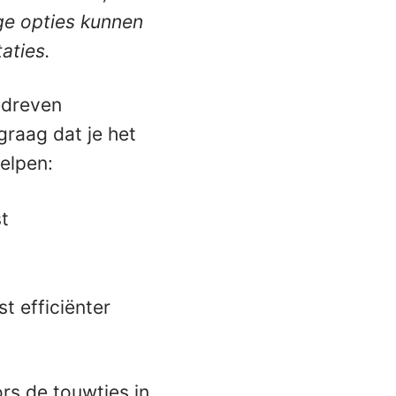
ige opties kunnen
aties.
edreven
graag dat je het
helpen:
t
t efficiënter
rs de touwtjes in