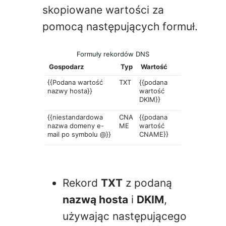
skopiowane wartości za
pomocą następujących formuł.
Formuły rekordów DNS
Gospodarz
Typ
Wartość
{{Podana wartość
TXT
{{podana
nazwy hosta}}
wartość
DKIM}}
{{niestandardowa
CNA
{{podana
nazwa domeny e-
ME
wartość
mail po symbolu @}}
CNAME}}
Rekord
TXT
z podaną
nazwą hosta
i
DKIM
,
używając następującego