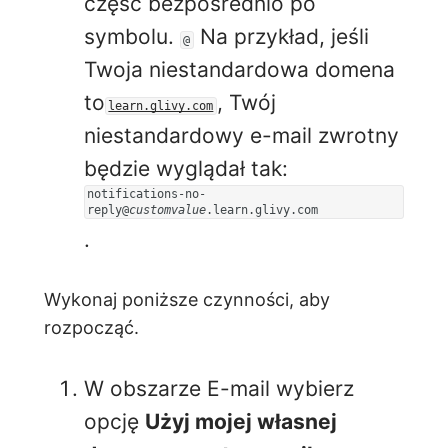
część bezpośrednio po
symbolu.
Na przykład, jeśli
@
Twoja niestandardowa domena
to
, Twój
learn.glivy.com
niestandardowy e-mail zwrotny
będzie wyglądał tak:
notifications-no-
reply@
customvalue
.learn.glivy.com
.
Wykonaj poniższe czynności, aby
rozpocząć.
W obszarze E-mail wybierz
opcję
Użyj mojej własnej