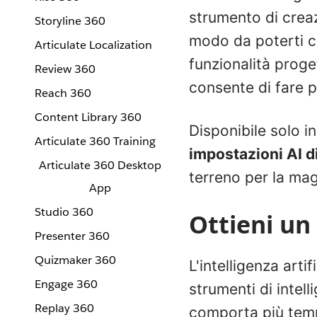
strumento di creaz
Storyline 360
modo da poterti co
Articulate Localization
funzionalità proget
Review 360
consente di fare p
Reach 360
Content Library 360
Disponibile solo i
Articulate 360 Training
impostazioni AI di
Articulate 360 Desktop
terreno per la magi
App
Studio 360
Ottieni un
Presenter 360
Quizmaker 360
L'intelligenza arti
Engage 360
strumenti di intell
Replay 360
comporta più tempo