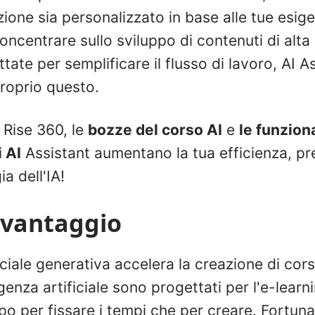
ione sia personalizzato in base alle tue esige
ncentrare sullo sviluppo di contenuti di alta 
tate per semplificare il flusso di lavoro, AI As
roprio questo.
n Rise 360, le
bozze del corso AI
e
le funziona
 AI
Assistant aumentano la tua efficienza, pr
a dell'IA!
 vantaggio
ficiale generativa accelera la creazione di corsi
igenza artificiale sono progettati per l'e-learn
 per fissare i tempi che per creare. Fortunat