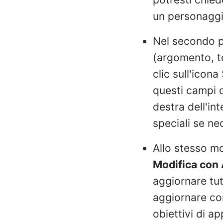
un personaggi
Nel secondo pa
(argomento, to
clic sull'icon
questi campi 
destra dell'in
speciali se ne
Allo stesso m
Modifica con 
aggiornare tu
aggiornare co
obiettivi di a