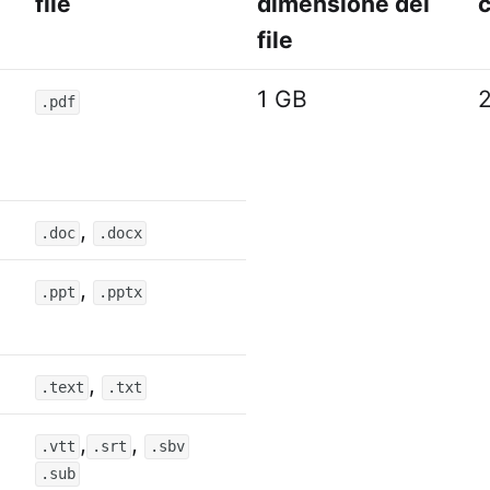
file
dimensione del
c
file
1 GB
.pdf
,
.doc
.docx
,
.ppt
.pptx
,
.text
.txt
,
,
.vtt
.srt
.sbv
.sub