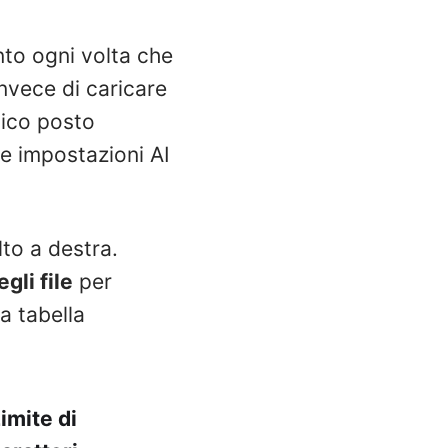
nto ogni volta che
nvece di caricare
unico posto
le impostazioni AI
lto a destra.
gli file
per
la tabella
imite di