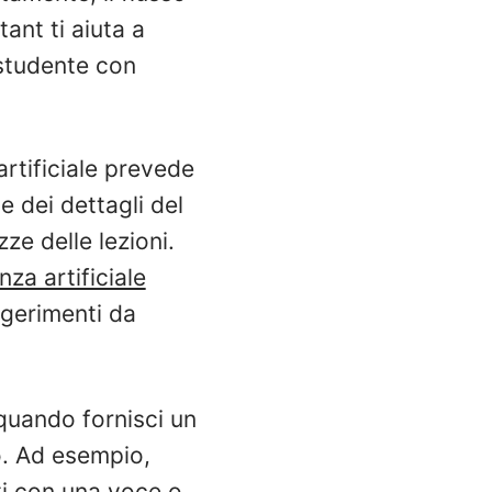
tant ti aiuta a
 studente con
artificiale prevede
 dei dettagli del
ze delle lezioni.
nza artificiale
ggerimenti da
 quando fornisci un
o. Ad esempio,
uti con una voce o