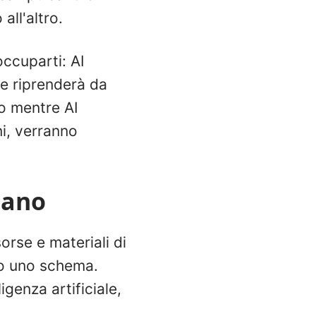
ll'altro.
ccuparti: AI
 e riprenderà da
so mentre AI
ni, verranno
mano
orse e materiali di
to uno schema.
igenza artificiale,