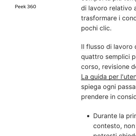
Peek 360
di lavoro relativo 
trasformare i conce
pochi clic.
Il flusso di lavoro
quattro semplici p
corso, revisione d
La guida per l'uten
spiega ogni passa
prendere in consid
Durante la pri
contesto, non
potresti chied