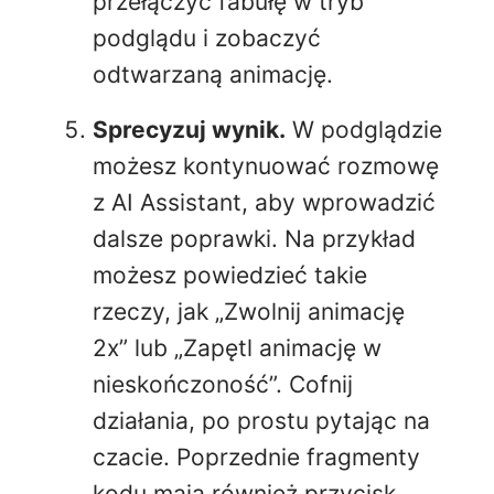
przełączyć fabułę w tryb
podglądu i zobaczyć
odtwarzaną animację.
Sprecyzuj wynik.
W podglądzie
możesz kontynuować rozmowę
z AI Assistant, aby wprowadzić
dalsze poprawki. Na przykład
możesz powiedzieć takie
rzeczy, jak „Zwolnij animację
2x” lub „Zapętl animację w
nieskończoność”. Cofnij
działania, po prostu pytając na
czacie. Poprzednie fragmenty
kodu mają również przycisk