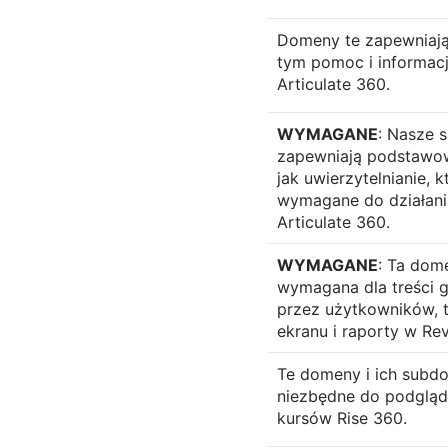
Domeny te zapewniają 
tym pomoc i informacj
Articulate 360.
WYMAGANE
: Nasze
zapewniają podstawowe
jak uwierzytelnianie, k
wymagane do działania
Articulate 360.
WYMAGANE
: Ta dom
wymagana dla treści 
przez użytkowników, t
ekranu i raporty w Re
Te domeny i ich subd
niezbędne do podglą
kursów Rise 360.