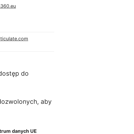
h360.eu
rticulate.com
dostęp do
dozwolonych, aby
trum danych UE