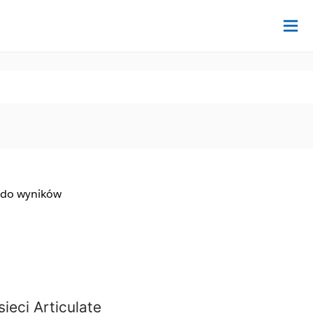
Na
 do wyników
ieci Articulate