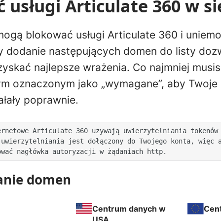
 usługi Articulate 360 w si
mogą blokować usługi Articulate 360 i uniemoż
my dodanie następujących domen do listy do
uzyskać najlepsze wrażenia. Co najmniej musi
 oznaczonym jako „wymagane”, aby Twoje a
ałały poprawnie.
rnetowe Articulate 360 używają uwierzytelniania tokenów 
uwierzytelniania jest dołączony do Twojego konta, więc a
ować nagłówka autoryzacji w żądaniach http.
anie domen
Centrum danych w
Cen
USA