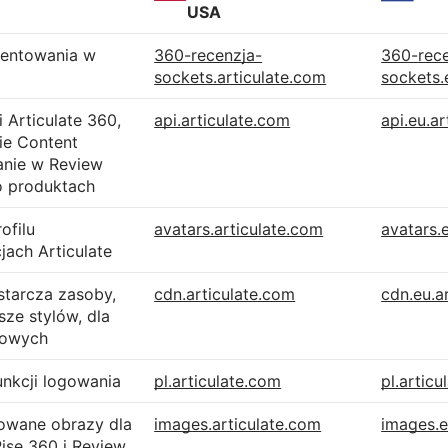
USA
mentowania w
360-recenzja-
360-rece
sockets.articulate.com
sockets.
i Articulate 360,
api.articulate.com
api.eu.a
ie Content
anie w Review
o produktach
ofilu
avatars.articulate.com
avatars.
jach Articulate
starcza zasoby,
cdn.articulate.com
cdn.eu.a
sze stylów, dla
towych
funkcji logowania
pl.articulate.com
pl.artic
owane obrazy dla
images.articulate.com
images.e
Rise 360 i Review