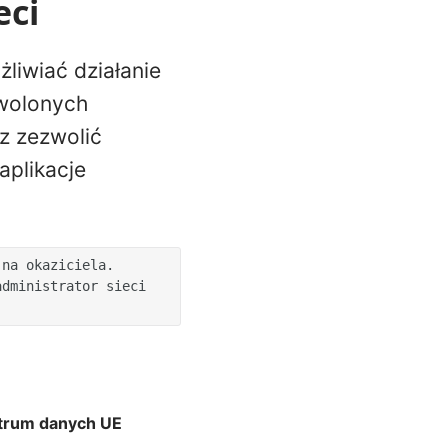
eci
liwiać działanie
zwolonych
sz zezwolić
plikacje
na okaziciela. 
dministrator sieci 
trum danych UE