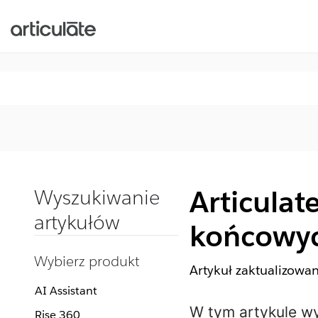
Articula
Wyszukiwanie
artykułów
końcowyc
Wybierz produkt
Artykuł zaktualizowa
AI Assistant
W tym artykule wym
Rise 360