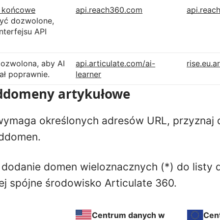
y końcowe
api.reach360.com
api.reac
yć dozwolone,
nterfejsu API
ozwolona, aby AI
api.articulate.com/ai-
rise.eu.a
łał poprawnie.
learner
ddomeny artykułowe
 wymaga określonych adresów URL, przyznaj 
oddomen.
dodanie domen wieloznacznych (*) do listy 
ej spójne środowisko Articulate 360.
Centrum danych w
Cen