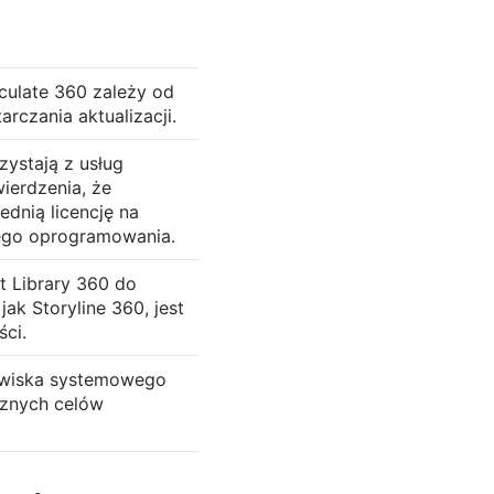
culate 360 zależy od
rczania aktualizacji.
zystają z usług
ierdzenia, że
dnią licencję na
nego oprogramowania.
t Library 360 do
jak Storyline 360, jest
ści.
wiska systemowego
znych celów