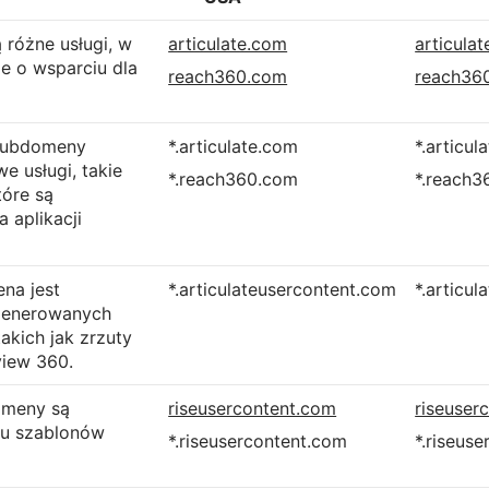
różne usługi, w
articulate.com
articula
e o wsparciu dla
reach360.com
reach36
 subdomeny
*.articulate.com
*.articul
 usługi, takie
*.reach360.com
*.reach3
tóre są
 aplikacji
ena jest
*.articulateusercontent.com
*.articul
generowanych
akich jak zrzuty
view 360.
omeny są
riseusercontent.com
riseuser
du szablonów
*.riseusercontent.com
*.riseuse