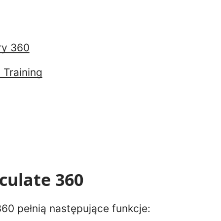
ry 360
 Training
iculate 360
360 pełnią następujące funkcje: