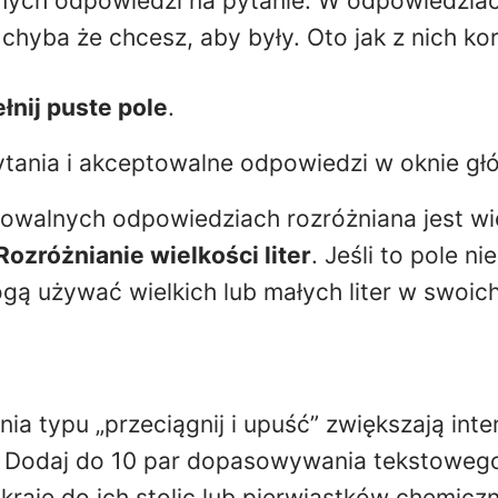
nych odpowiedzi na pytanie. W odpowiedziac
r, chyba że chcesz, aby były. Oto jak z nich ko
nij puste pole
.
ytania i akceptowalne odpowiedzi w oknie g
towalnych odpowiedziach rozróżniana jest wiel
Rozróżnianie wielkości liter
. Jeśli to pole n
gą używać wielkich lub małych liter w swoic
a typu „przeciągnij i upuść” zwiększają int
. Dodaj do 10 par dopasowywania tekstowego
kraje do ich stolic lub pierwiastków chemicz