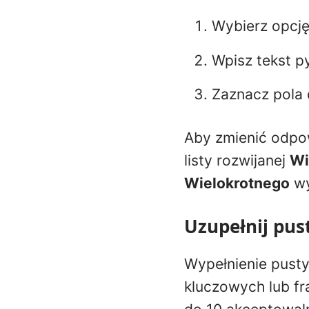
Wybierz opcj
Wpisz tekst p
Zaznacz pola
Aby zmienić odpow
listy rozwijanej
Wi
Wielokrotnego
wy
Uzupełnij pus
Wypełnienie pust
kluczowych lub fr