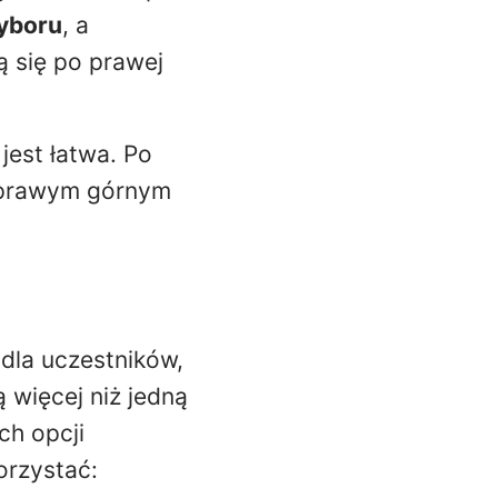
yboru
, a
ą się po prawej
est łatwa. Po
prawym górnym
dla uczestników,
ą więcej niż jedną
h opcji
orzystać: