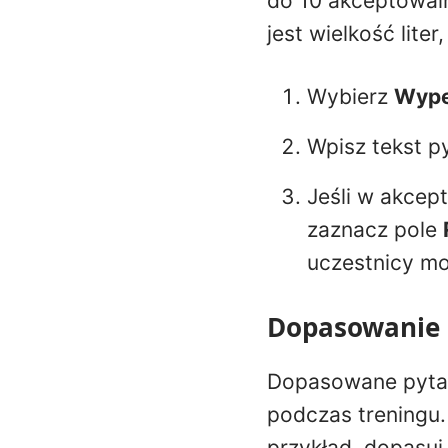
do 10 akceptowal
jest wielkość lite
Wybierz
Wypeł
Wpisz tekst p
Jeśli w akcep
zaznacz pole
uczestnicy mo
Dopasowanie
Dopasowane pytani
podczas treningu
przykład, dopasuj 