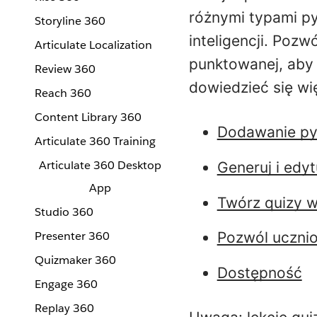
różnymi typami py
Storyline 360
inteligencji. Poz
Articulate Localization
punktowanej, aby 
Review 360
dowiedzieć się wi
Reach 360
Content Library 360
Dodawanie pyt
Articulate 360 Training
Articulate 360 Desktop
Generuj i edyt
App
Twórz quizy w
Studio 360
Presenter 360
Pozwól uczni
Quizmaker 360
Dostępność
Engage 360
Replay 360