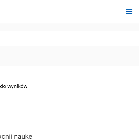
Na
 do wyników
cnij naukę