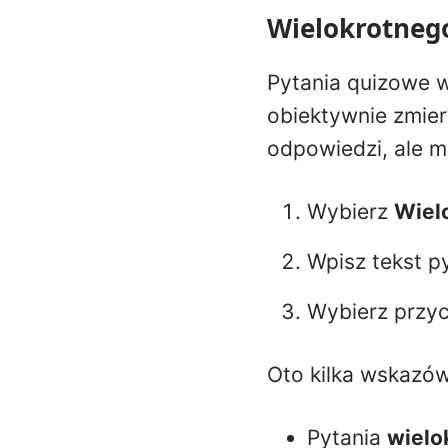
Wielokrotneg
Pytania quizowe w
obiektywnie zmie
odpowiedzi, ale mo
Wybierz
Wiel
Wpisz tekst p
Wybierz przyc
Oto kilka wskazó
Pytania
wielo