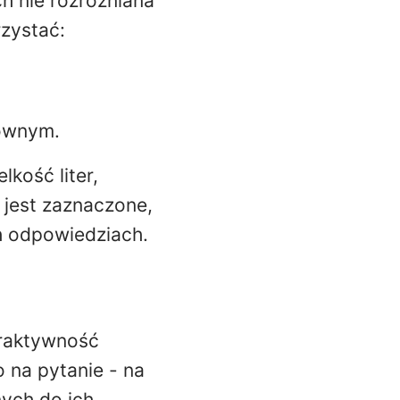
h nie rozróżniana
rzystać:
łównym.
kość liter,
ie jest zaznaczone,
h odpowiedziach.
eraktywność
 na pytanie - na
nych do ich