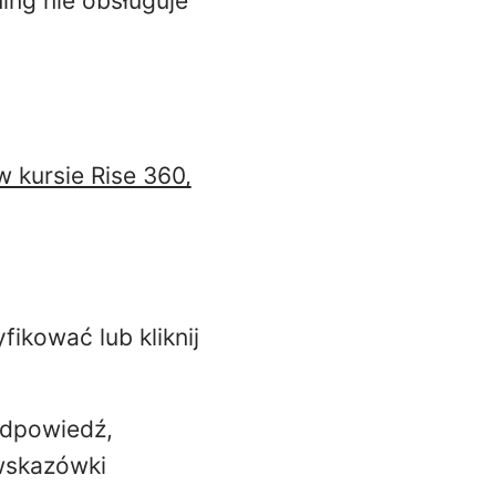
ing nie obsługuje
w kursie Rise 360,
ikować lub kliknij
odpowiedź,
 wskazówki