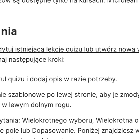
zów są dostępne tylko na kursach. Microlearn
ania
dytuj istniejącą lekcję quizu lub utwórz nową 
j następujące kroki:
uł quizu i dodaj opis w razie potrzeby.
ie szablonowe po lewej stronie, aby je zmodyf
w lewym dolnym rogu.
ytania: Wielokrotnego wyboru, Wielokrotna 
te pole lub Dopasowanie. Poniżej znajdziesz