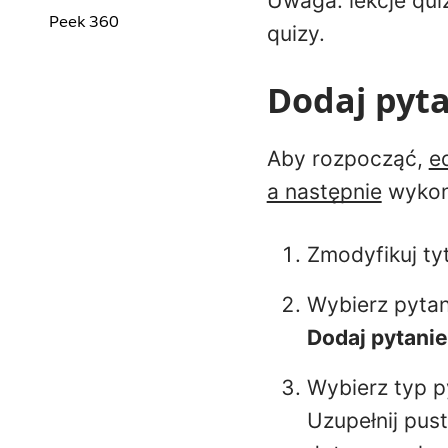
Uwaga: lekcje qui
Peek 360
quizy.
Dodaj pyt
Aby rozpocząć,
e
a następnie
wykona
Zmodyfikuj tyt
Wybierz pytan
Dodaj pytanie
Wybierz typ p
Uzupełnij pus