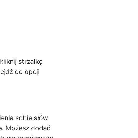
iknij strzałkę
jdź do opcji
enia sobie słów
ie. Możesz dodać