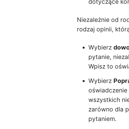
dotyczące kor
Niezależnie od ro
rodzaj opinii, któ
Wybierz
dowo
pytanie, nieza
Wpisz to oświ
Wybierz
Popr
oświadczenie 
wszystkich ni
zarówno dla p
pytaniem.