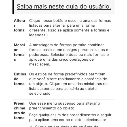
Saiba mais neste guia do usuário.
Altera
Clique nesse botão e escolha uma das formas
r
listadas para alternar para uma forma
forma
diferente. (Isso se aplica somente a formas e
legendas.)
Mescl
A mesclagem de formas permite combinar
ar
formas básicas em designs personalizados e
forma
poderosos. Selecione duas ou mais formas e
s
aplique uma das cinco operações de
mesclagem
.
Estilos
Os estilos de forma predefinidos permitem
de
que você altere rapidamente a aparência de
forma
um objeto. Clique em uma das miniaturas na
lista suspensa para aplicá-la ao objeto
selecionado.
Preen
Use esse menu suspenso para alterar o
chime
preenchimento do objeto.
nto de
Faça qualquer um dos procedimentos a seguir
forma
para aplicar uma cor ao objeto selecionado:
Clique na cor desejada na área do