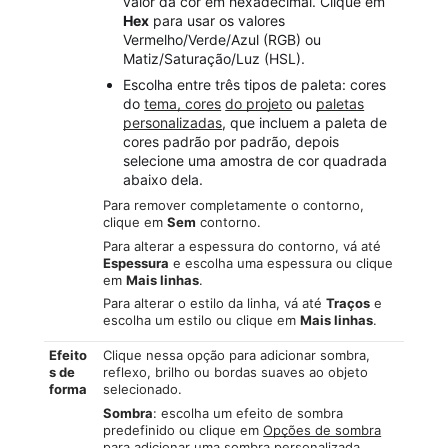
valor da cor em hexadecimal. Clique em
Hex
para usar os valores
Vermelho/Verde/Azul (RGB) ou
Matiz/Saturação/Luz (HSL).
Escolha entre três tipos de paleta: cores
do
tema, cores
do projeto
ou
paletas
personalizadas
, que incluem a paleta de
cores padrão por padrão, depois
selecione uma amostra de cor quadrada
abaixo dela.
Para remover completamente o contorno,
clique em
Sem
contorno.
Para alterar a espessura do contorno, vá até
Espessura
e escolha uma espessura ou clique
em
Mais linhas
.
Para alterar o estilo da linha, vá até
Traços
e
escolha um estilo ou clique em
Mais linhas
.
Efeito
Clique nessa opção para adicionar sombra,
s de
reflexo, brilho ou bordas suaves ao objeto
forma
selecionado.
Sombra
: escolha um efeito de sombra
predefinido ou clique em
Opções de sombra
para adicionar uma sombra personalizada.