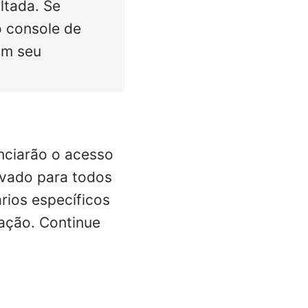
ltada. Se
o console de
om seu
enciarão o acesso
tivado para todos
rios específicos
tação. Continue