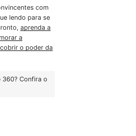
onvincentes com
nue lendo para se
pronto,
aprenda a
imorar a
cobrir o poder da
e 360? Confira o