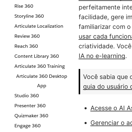
Rise 360
perfeitamente int
Storyline 360
facilidade, gere i
Articulate Localization
familiarizar com o
usar cada funcion
Review 360
criatividade. Voc
Reach 360
IA no e-learning
.
Content Library 360
Articulate 360 Training
Articulate 360 Desktop
Você sabia que o
App
guia do usuário 
Studio 360
Presenter 360
Acesse o AI A
Quizmaker 360
Gerenciar o a
Engage 360