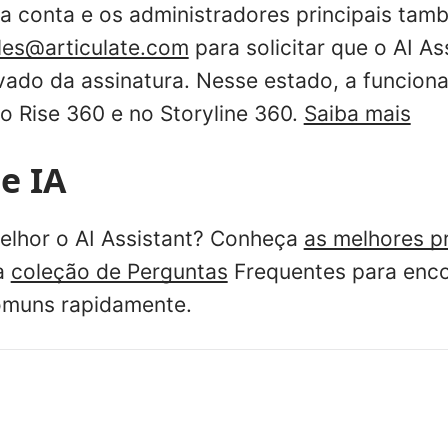
da conta e os administradores principais ta
les@articulate.com
para solicitar que o AI As
vado da assinatura. Nesse estado, a funciona
no Rise 360 e no Storyline 360.
Saiba mais
e IA
elhor o AI Assistant? Conheça
as melhores pr
a
coleção de Perguntas
Frequentes para enco
omuns rapidamente.