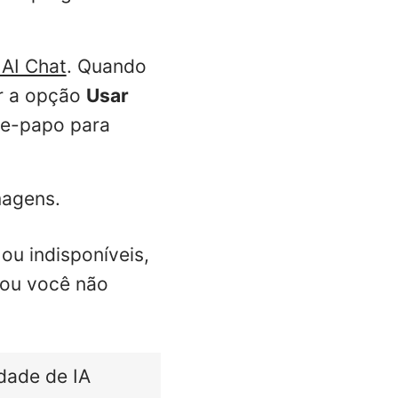
 AI Chat
. Quando
ar a opção
Usar
te-papo para
magens.
ou indisponíveis,
 ou você não
dade de IA