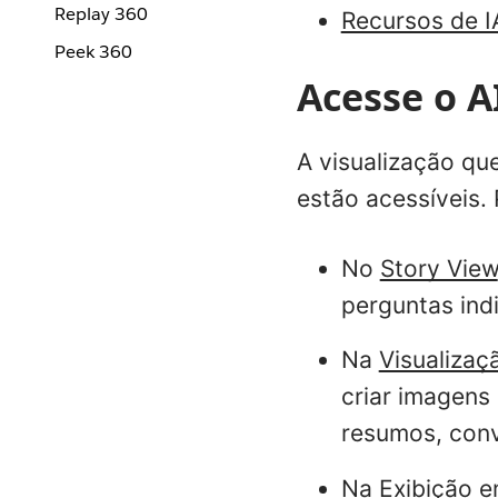
Replay 360
Recursos de I
Peek 360
Acesse o A
A visualização qu
estão acessíveis.
No
Story View
perguntas ind
Na
Visualizaç
criar imagens 
resumos, conv
Na
Exibição e