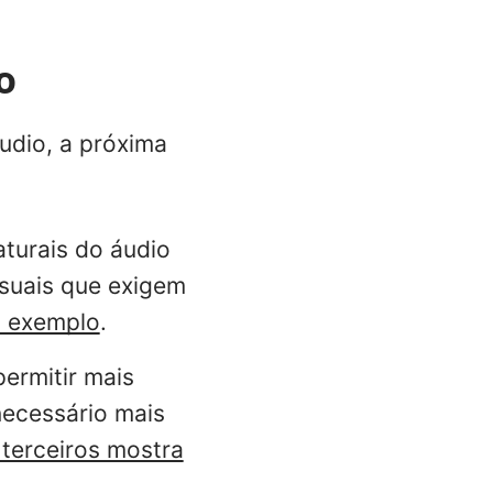
o
udio, a próxima
turais do áudio
isuais que exigem
m exemplo
.
ermitir mais
necessário mais
 terceiros mostra