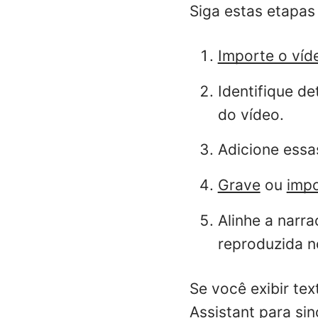
Siga estas etapas
Importe o víd
Identifique d
do vídeo.
Adicione essa
Grave
ou
imp
Alinhe a narr
reproduzida 
Se você exibir te
Assistant para si