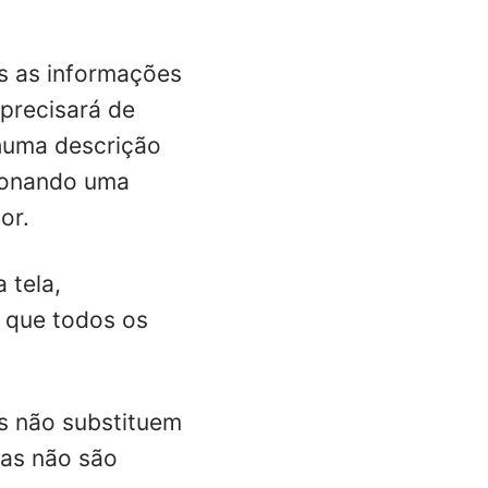
s as informações
precisará de
nhuma descrição
cionando uma
or.
 tela,
 que todos os
s não substituem
vas não são