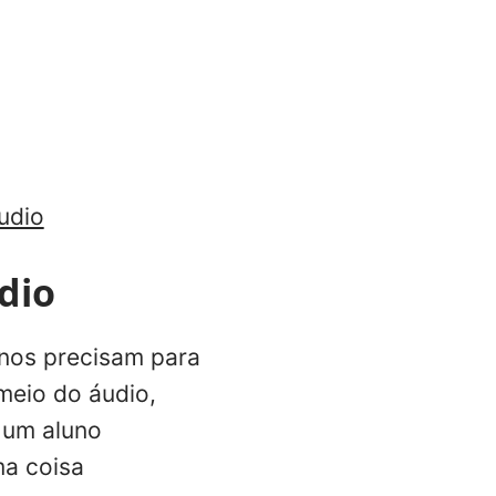
udio
dio
unos precisam para
meio do áudio,
e um aluno
ma coisa