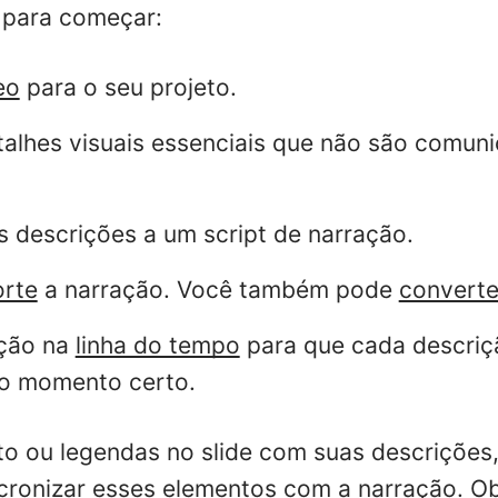
 para começar:
eo
para o seu projeto.
etalhes visuais essenciais que não são comun
s descrições a um script de narração.
orte
a narração. Você também pode
converte
ação na
linha do tempo
para que cada descriç
no momento certo.
xto ou legendas no slide com suas descriçõe
ncronizar esses elementos com a
narração. Ob