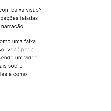
 com baixa visão?
icações faladas
 narração.
como uma faixa
so, você pode
ecendo um vídeo
ais sobre
-las e como