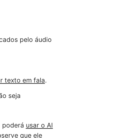
icados pelo áudio
r texto em fala
.
ão seja
s, poderá
usar o AI
serve que ele