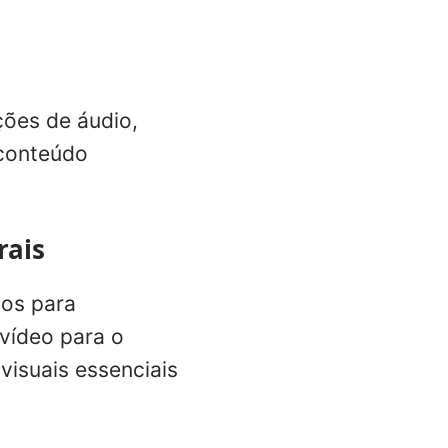
ções de áudio,
 conteúdo
rais
tos para
vídeo para o
visuais essenciais