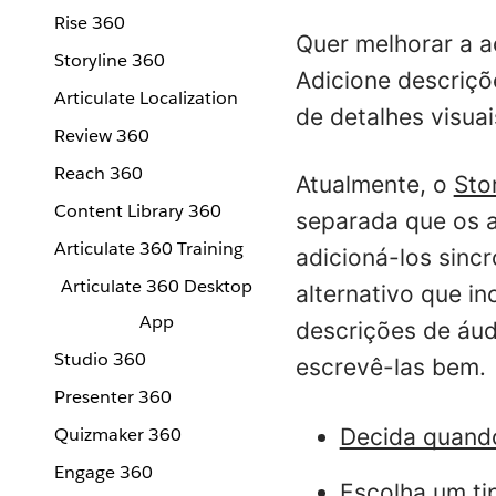
Rise 360
Quer melhorar a a
Storyline 360
Adicione descriçõ
Articulate Localization
de detalhes visua
Review 360
Reach 360
Atualmente, o
Sto
Content Library 360
separada que os a
Articulate 360 Training
adicioná-los sinc
Articulate 360 Desktop
alternativo que i
App
descrições de áud
Studio 360
escrevê-las bem.
Presenter 360
Decida quando
Quizmaker 360
Engage 360
Escolha um ti