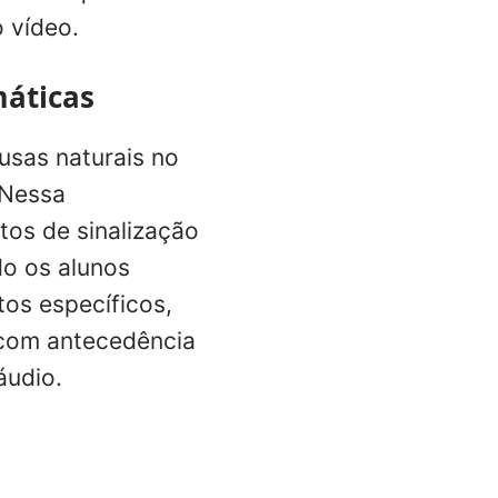
 vídeo.
máticas
usas naturais no
 Nessa
tos de sinalização
do os alunos
os específicos,
 com antecedência
áudio.