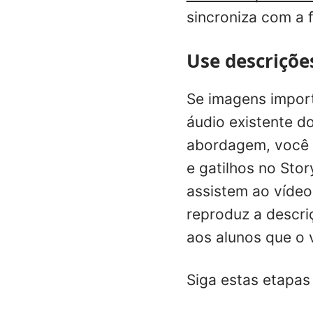
sincroniza com a 
Use descriçõe
Se imagens import
áudio existente d
abordagem, você m
e gatilhos no Sto
assistem ao víde
reproduz a descri
aos alunos que o 
Siga estas etapas