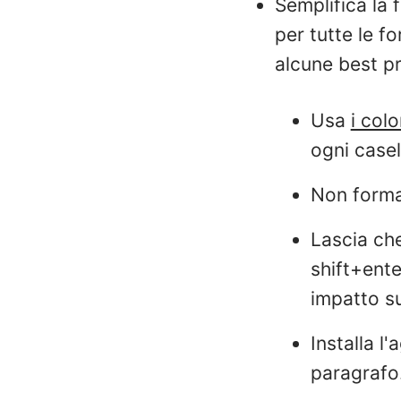
Semplifica la
per tutte le fo
alcune best pr
Usa
i colo
ogni casel
Non format
Lascia che
shift+ente
impatto su
Installa 
paragrafo