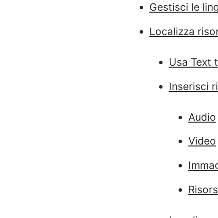
Gestisci le lin
Localizza riso
Usa Text t
Inserisci 
Audio
Video
Immag
Risors