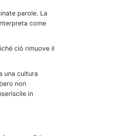
inate parole. La
 interpreta come
iché ciò rimuove il
da una cultura
bbero non
seriscile in