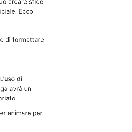
uò creare sfide
ficiale. Ecco
ce di formattare
L'uso di
iga avrà un
riato.
per animare per