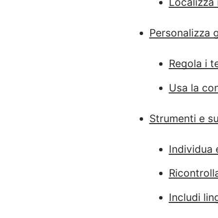
Localizza 
Personalizza g
Regola i t
Usa la con
Strumenti e s
Individua 
Ricontrolla
Includi li