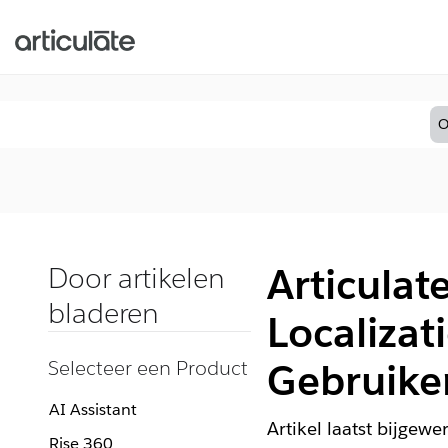
O
Articulat
Door artikelen
bladeren
Localizat
Selecteer een Product
Gebruike
AI Assistant
Artikel laatst bijgewe
Rise 360