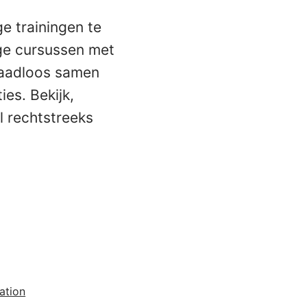
e trainingen te
ge cursussen met
 naadloos samen
es. Bekijk,
l rechtstreeks
ation