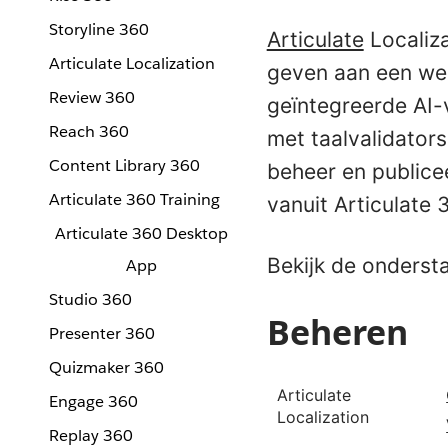
Storyline 360
Articulate
Localiza
Articulate Localization
geven aan een wer
Review 360
geïntegreerde AI-
Reach 360
met taalvalidators
Content Library 360
beheer en publicee
Articulate 360 Training
vanuit Articulate 
Articulate 360 Desktop
Bekijk de onderst
App
Studio 360
Beheren
Presenter 360
Quizmaker 360
Articulate
Engage 360
Localization
Replay 360