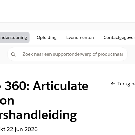
ndersteuning
Opleiding
Evenementen
Contactgegeve
e 360: Articulate
Terug n
ion
rshandleiding
rkt
22 jun 2026