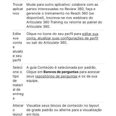
Trocar
Mude para outro aplicativo: colabore com as
aplicat
partes interessadas no Review 360, faça e
ivos
gerencie o treinamento no Reach 360 (se
disponível), inscreva-se nos webinars do
Articulate 360 Training ou retorne ao painel do
Articulate 360.
Edite
Clique no ícone do seu perfil para
editar sua
sua
conta, atualizar suas configurações de perfil
conta
ou sair do Articulate 360.
e
atualiz
e seu
perfil
Seleci
A guia Conteúdo é selecionada por padrão.
one o
Clique em
Bancos de perguntas
para acessar
tipo
seus
repositórios de perguntas
e os da sua
de
equipe.
materi
al de
entreg
a
Alterar
Visualize seus blocos de conteúdo no layout
o
de grade padrão ou alterne para a visualização
layout
em lista.