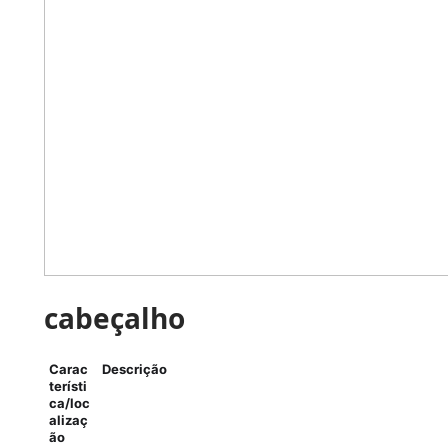
cabeçalho
Carac
Descrição
terísti
ca/loc
alizaç
ão