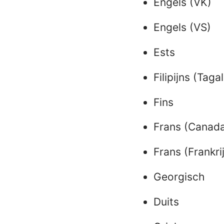
Engels (VK)
Engels (VS)
Ests
Filipijns (Taga
Fins
Frans (Canad
Frans (Frankri
Georgisch
Duits