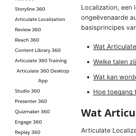
Localization, een 
Storyline 360
ongeëvenaarde aut
Articulate Localization
basisprincipes van 
Review 360
Reach 360
Wat Articulate
Content Library 360
Articulate 360 Training
Welke talen zi
Articulate 360 Desktop
Wat kan worde
App
Studio 360
Hoe toegang te
Presenter 360
Wat Articu
Quizmaker 360
Engage 360
Articulate Localiz
Replay 360