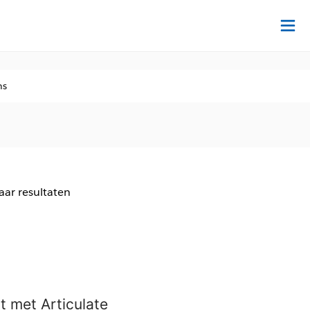
Tr
ns
aar resultaten
it met
Articulate