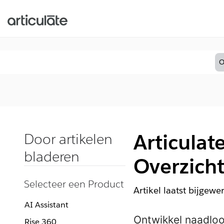
O
Articulat
Door artikelen
bladeren
Overzich
Selecteer een Product
Artikel laatst bijgewe
AI Assistant
Ontwikkel naadloo
Rise 360