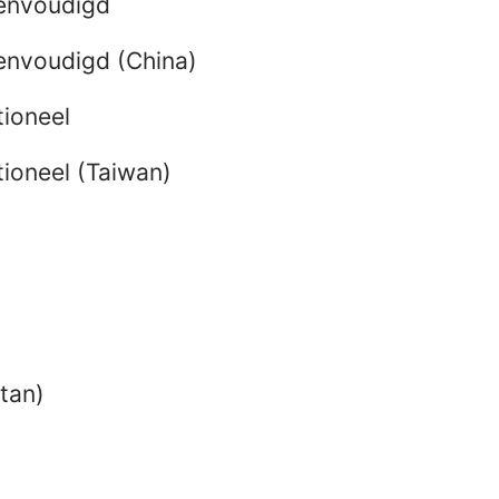
eenvoudigd
envoudigd (China)
tioneel
tioneel (Taiwan)
tan)