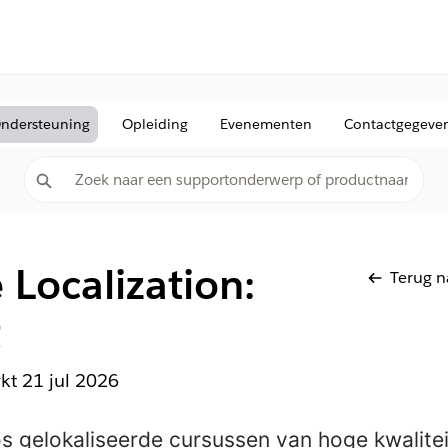
ndersteuning
Opleiding
Evenementen
Contactgegeve
e Localization:
Terug n
t
rkt
21 jul 2026
s gelokaliseerde cursussen van hoge kwalite