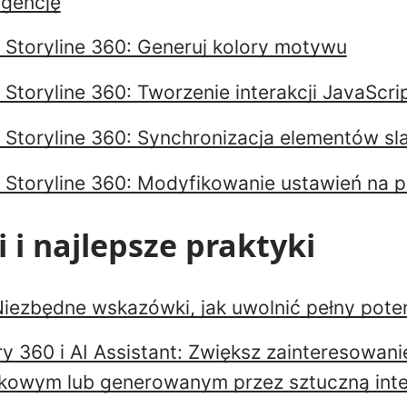
igencję
w Storyline 360: Generuj kolory motywu
 Storyline 360: Tworzenie interakcji JavaScri
w Storyline 360: Synchronizacja elementów s
w Storyline 360: Modyfikowanie ustawień na 
i najlepsze praktyki
 Niezbędne wskazówki, jak uwolnić pełny pote
y 360 i AI Assistant: Zwiększ zainteresowani
kowym lub generowanym przez sztuczną inte