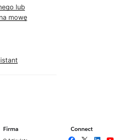
nego lub
u na mowę
istant
Firma
Connect