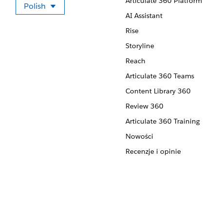
Articulate 360 Platform
Polish
Wybierz swój język
AI Assistant
Rise
Storyline
Reach
Articulate 360 Teams
Content Library 360
Review 360
Articulate 360 Training
Nowości
Recenzje i opinie