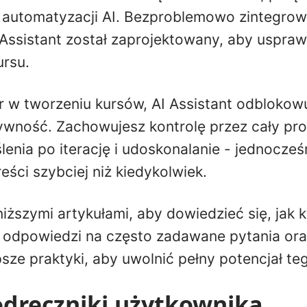
 automatyzacji AI. Bezproblemowo zintegrow
I Assistant został zaprojektowany, aby uspra
rsu.
 w tworzeniu kursów, AI Assistant odblokow
wność. Zachowujesz kontrolę przez cały pro
lenia po iterację i udoskonalanie - jednocze
reści szybciej niż kiedykolwiek.
iższymi artykułami, aby dowiedzieć się, jak k
ć odpowiedzi na często zadawane pytania or
sze praktyki, aby uwolnić pełny potencjał te
odręczniki użytkownika