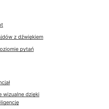
pt
lajdów z dźwiękiem
poziomie pytań
ncjał
e wizualne dzięki
ligencję