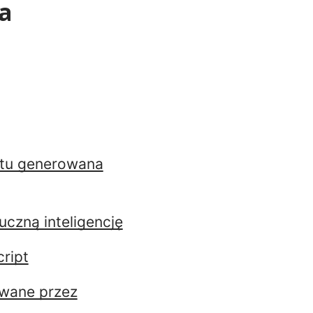
ka
kstu generowana
uczną inteligencję
cript
owane przez