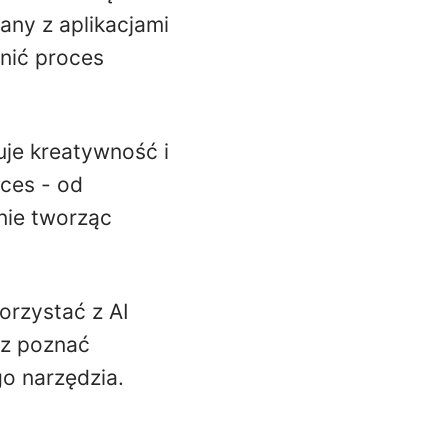
any z aplikacjami
wnić proces
uje kreatywność i
ces - od
śnie tworząc
orzystać z AI
az poznać
go narzędzia.