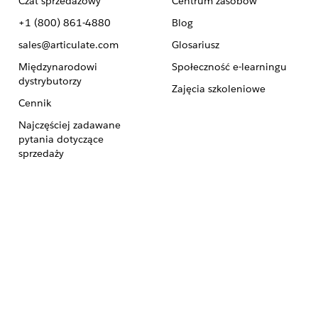
Czat sprzedażowy
Centrum zasobów
+1 (800) 861-4880
Blog
sales@articulate.com
Glosariusz
Międzynarodowi
Społeczność e-learningu
dystrybutorzy
Zajęcia szkoleniowe
Cennik
Najczęściej zadawane
pytania dotyczące
sprzedaży