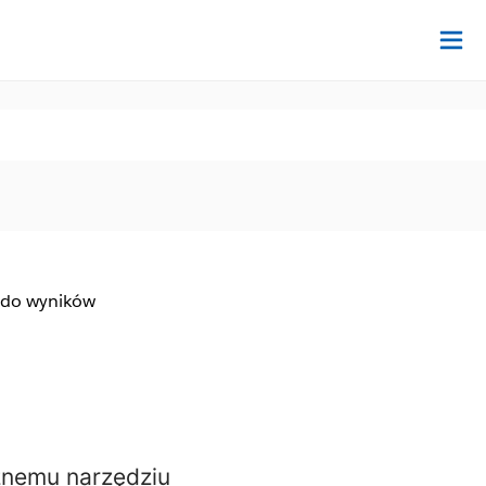
Na
 do wyników
ężnemu narzędziu