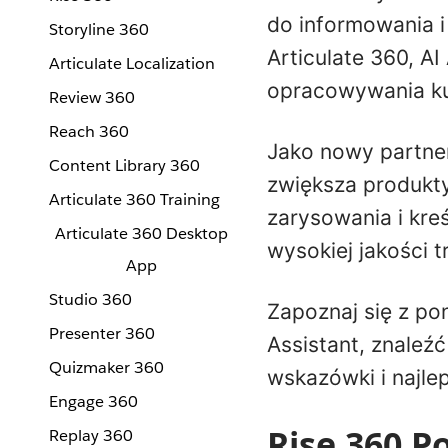
do informowania i
Storyline 360
Articulate 360, A
Articulate Localization
opracowywania ku
Review 360
Reach 360
Jako nowy partner
Content Library 360
zwiększa produkty
Articulate 360 Training
zarysowania i kreś
Articulate 360 Desktop
wysokiej jakości t
App
Studio 360
Zapoznaj się z pon
Presenter 360
Assistant, znaleź
Quizmaker 360
wskazówki i najlep
Engage 360
Rise 360 P
Replay 360