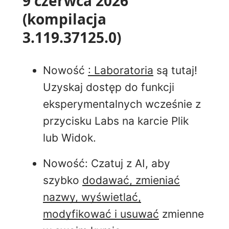
9 czerwca 2026
(kompilacja
3.119.37125.0)
Nowość
: Laboratoria
są tutaj!
Uzyskaj dostęp do funkcji
eksperymentalnych wcześnie z
przycisku Labs na karcie Plik
lub Widok
.
Nowość
: Czatuj z AI, aby
szybko
dodawać, zmieniać
nazwy, wyświetlać,
modyfikować i usuwać
zmienne